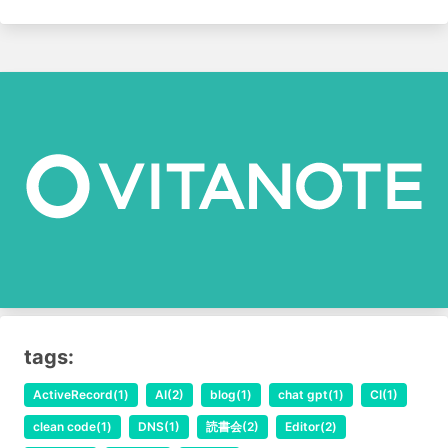
tags:
ActiveRecord(1)
AI(2)
blog(1)
chat gpt(1)
CI(1)
clean code(1)
DNS(1)
読書会(2)
Editor(2)